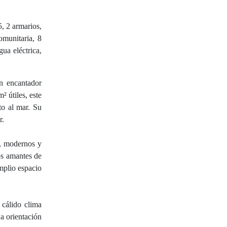
5, 2 armarios,
omunitaria, 8
gua eléctrica,
un encantador
 útiles, este
to al mar. Su
r.
s, modernos y
os amantes de
mplio espacio
 cálido clima
a orientación