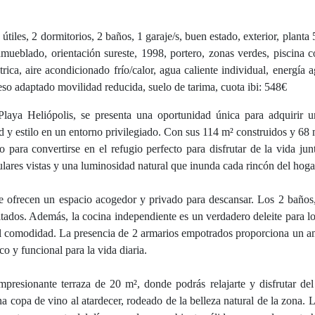
iles, 2 dormitorios, 2 baños, 1 garaje/s, buen estado, exterior, planta 
amueblado, orientación sureste, 1998, portero, zonas verdes, piscina c
trica, aire acondicionado frío/calor, agua caliente individual, energía a
eso adaptado movilidad reducida, suelo de tarima, cuota ibi: 548€
Playa Heliópolis, se presenta una oportunidad única para adquirir 
estilo en un entorno privilegiado. Con sus 114 m² construidos y 68 m²
 para convertirse en el refugio perfecto para disfrutar de la vida jun
culares vistas y una luminosidad natural que inunda cada rincón del hoga
ue ofrecen un espacio acogedor y privado para descansar. Los 2 baño
tados. Además, la cocina independiente es un verdadero deleite para l
tal comodidad. La presencia de 2 armarios empotrados proporciona un a
o y funcional para la vida diaria.
presionante terraza de 20 m², donde podrás relajarte y disfrutar del
a copa de vino al atardecer, rodeado de la belleza natural de la zona. L