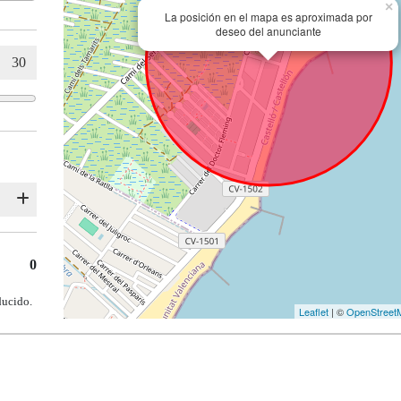
×
La posición en el mapa es aproximada por
deseo del anunciante
0
ducido.
Leaflet
| ©
OpenStreet