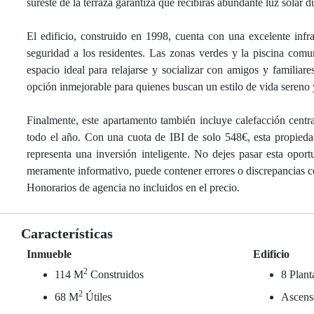
sureste de la terraza garantiza que recibirás abundante luz solar 
El edificio, construido en 1998, cuenta con una excelente inf
seguridad a los residentes. Las zonas verdes y la piscina comu
espacio ideal para relajarse y socializar con amigos y familiar
opción inmejorable para quienes buscan un estilo de vida sereno 
Finalmente, este apartamento también incluye calefacción centra
todo el año. Con una cuota de IBI de solo 548€, esta propiedad
representa una inversión inteligente. No dejes pasar esta opo
meramente informativo, puede contener errores o discrepancias con
Honorarios de agencia no incluidos en el precio.
Características
Inmueble
Edificio
2
114 M
Construidos
8 Plant
2
68 M
Útiles
Ascens