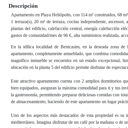
Descripción
Apartamento en Playa Heliópolis, con 114 m² construidos, 68 m² út
1 terraza(s), 20 m² de terraza, cocina independiente, ascensor, 
plantas del edificio, calefacción central, energía calefacción eléc
gastos de comunidad/mes de 96 €, alta suministros realizada, acc
En la idílica localidad de Benicasim, en la deseada zona de 
apartamento, completamente amueblado, que combina comodidad y 
magnífico inmueble se encuentra en un estado excepcional, listo
ubicación en la planta 5 del edificio permite disfrutar de especta
Este atractivo apartamento cuenta con 2 amplios dormitorios q
bien equipados, aseguran la máxima comodidad para ti y tus invi
la gastronomía, permitiendo preparar deliciosas comidas con to
de almacenamiento, haciendo de este apartamento un lugar práctic
Uno de los aspectos más destacados de esta propiedad es su im
mediterráneo. Imagina disfrutar de un café por la mañana o de un