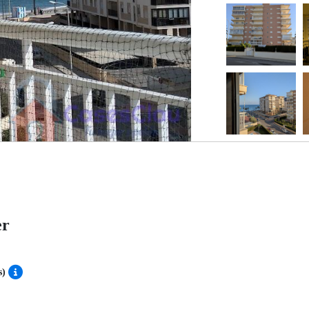
er
s)