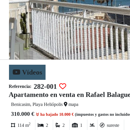
Vídeos
282-001
Referencia:
Apartamento en venta en Rafael Balagu
Benicasim, Playa Heliópolis
mapa
310.000 €
ha bajado 10.000 €
(impuestos y gastos no incluído
2
114 m
2
2
1
sureste