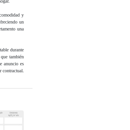
hogar.
r comodidad y
ofreciendo un
artamento una
table durante
o que también
te anuncio es
r contractual.