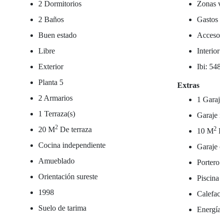
2 Dormitorios
Zonas 
2 Baños
Gastos
Buen estado
Acceso
Libre
Interio
Exterior
Ibi: 54
Planta 5
Extras
2 Armarios
1 Garaj
1 Terraza(s)
Garaje 
2
20 M
De terraza
2
10 M
Cocina independiente
Garaje 
Amueblado
Portero
Orientación sureste
Piscina
1998
Calefac
Suelo de tarima
Energía