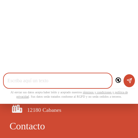
695238169
686646520
comercial@casesclau.com
🔇
Dirección
Al enviar sus datos acepta haber leído y aceptado nuestros
términos y condiciones y política de
privacidad
. Sus datos serán tratados conforme al RGPD y no serán cedidos a terceros.
cabanes
12180 Cabanes
Contacto