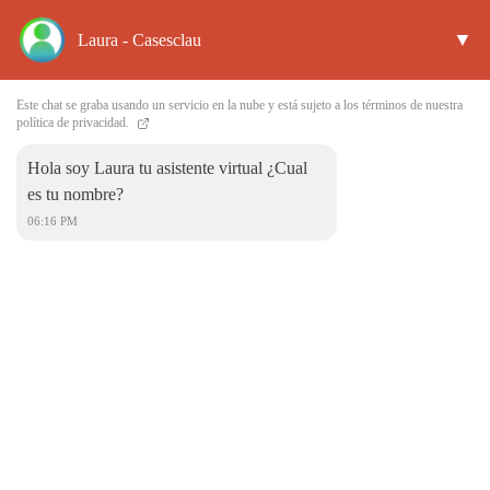
▼
Laura - Casesclau
Este chat se graba usando un servicio en la nube y está sujeto a los términos de nuestra
Contactar
política de privacidad.
Hola soy Laura tu asistente virtual ¿Cual
es tu nombre?
06:16 PM
Casesclau
Cabanes
12180 Cabanes
695238169
686646520
comercial@casesclau.com