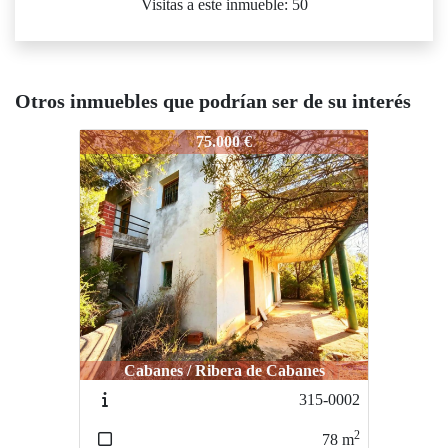
Visitas a este inmueble: 50
Otros inmuebles que podrían ser de su interés
001
75.000 €
Cabanes / Ribera de Cabanes
315-0002
2
78
m