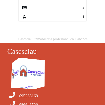
3
1
Casesclau, inmobiliaria profesional en Cabanes
Casesclau
695238169
686646520