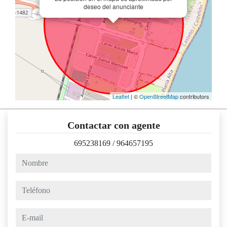
deseo del anunciante
Leaflet
| ©
OpenStreetMap
contributors
Contactar con agente
695238169
/
964657195
nombre
teléfono
e-mail