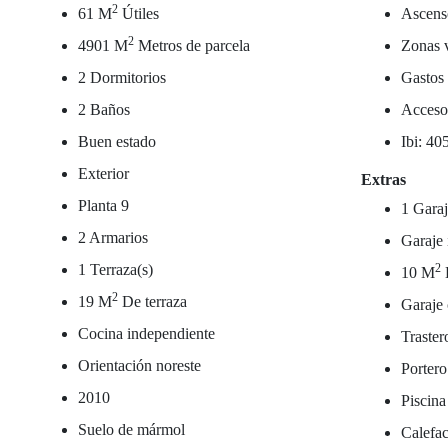
2
61 M
Útiles
Ascens
2
4901 M
Metros de parcela
Zonas 
2 Dormitorios
Gastos
2 Baños
Acceso
Buen estado
Ibi: 40
Exterior
Extras
Planta 9
1 Garaj
2 Armarios
Garaje 
1 Terraza(s)
2
10 M
2
19 M
De terraza
Garaje 
Cocina independiente
Traster
Orientación noreste
Portero
2010
Piscina
Suelo de mármol
Calefac