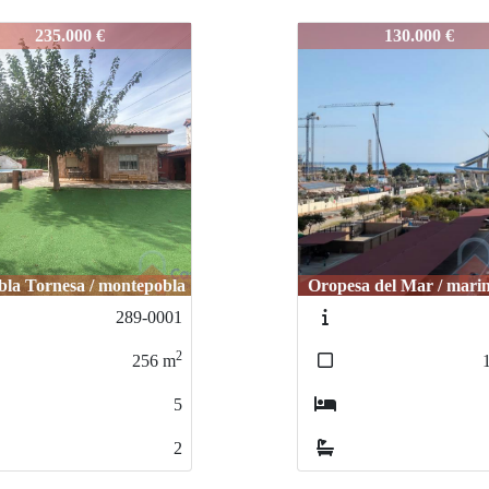
0001
307-0001
130.000 €
265.000 €
sa del Mar / marina dor
Castellón / renault
001
28
2
109
m
2
1