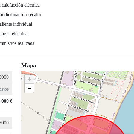
 calefacción eléctrica
ondicionado frío/calor
liente individual
 agua eléctrica
ministros realizada
Mapa
+
−
.000 €