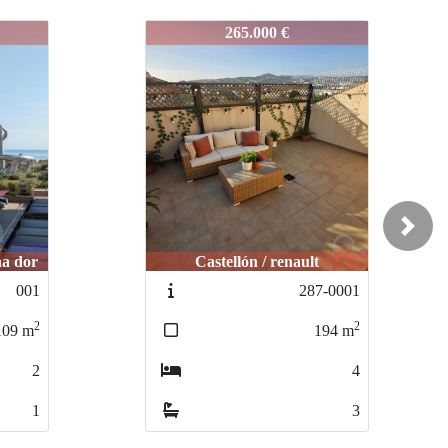
307-0001
325.000 €
Next
Benicasim / Heliopolis
7-0001
316-0001
2
2
194
m
113
m
4
2
3
2