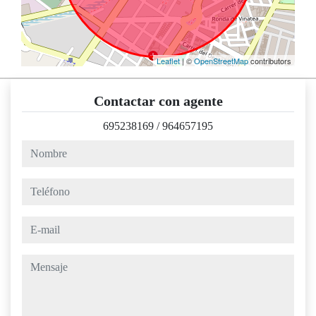
Leaflet
| ©
OpenStreetMap
contributors
Contactar con agente
695238169
/
964657195
nombre
teléfono
e-mail
mensaje