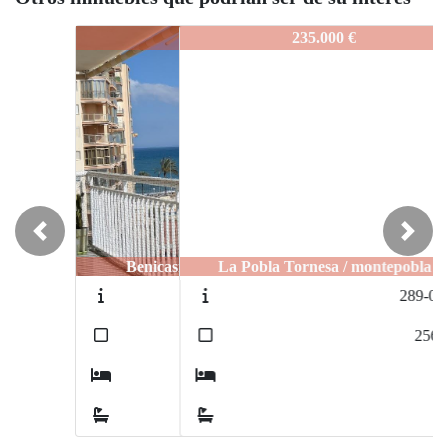
287-0001
235.000 €
Previous
Next
La Pobla Tornesa / montepobla
289-0001
2
256
m
5
2