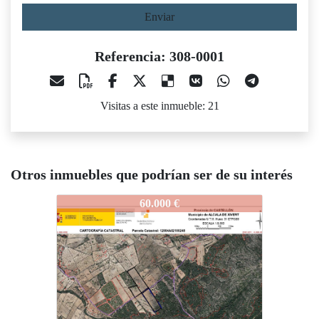
Enviar
Referencia: 308-0001
Visitas a este inmueble: 21
Otros inmuebles que podrían ser de su interés
308-0001
308-0001
60.000 €
65.000 €