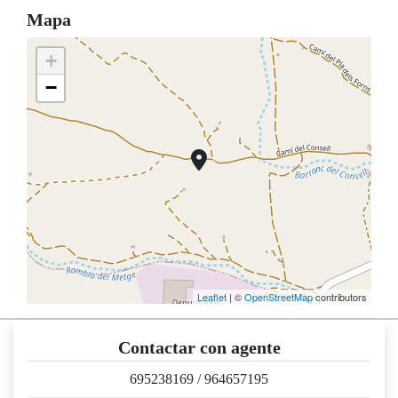
Mapa
+
−
Leaflet
| ©
OpenStreetMap
contributors
Contactar con agente
695238169
/
964657195