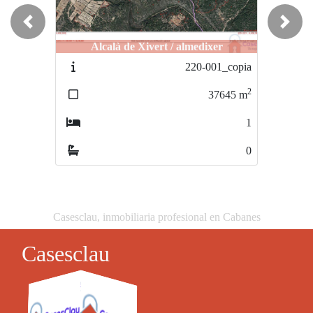
Previous
Next
Alcalà de Xivert / almedixer
Castellón / MOLI LA FONT
220-001_copia
252-001
2
2
37645
m
10483
m
1
0
0
0
Casesclau, inmobiliaria profesional en Cabanes
Casesclau