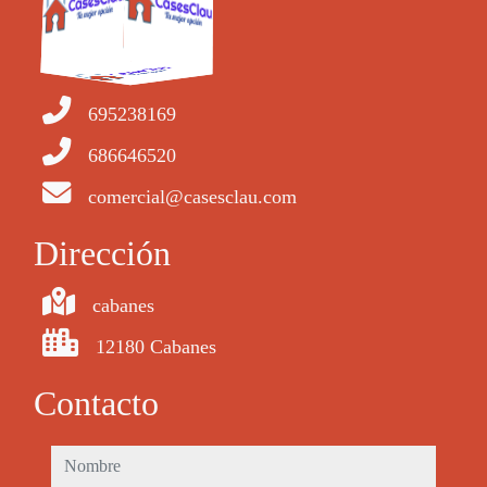
695238169
686646520
comercial@casesclau.com
Dirección
cabanes
12180 Cabanes
Contacto
nombre