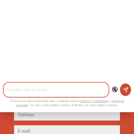
695238169
686646520
comercial@casesclau.com
Dirección
cabanes
12180 Cabanes
Contacto
🔇
nombre
Al enviar sus datos acepta haber leído y aceptado nuestros
términos y condiciones y política de
privacidad
. Sus datos serán tratados conforme al RGPD y no serán cedidos a terceros.
teléfono
e-mail