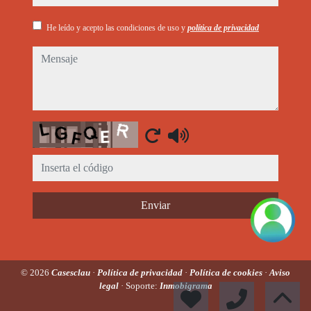
He leído y acepto las condiciones de uso y
política de privacidad
mensaje
Captcha
Enviar
© 2026
Casesclau
·
Política de privacidad
·
Política de cookies
·
Aviso
legal
· Soporte:
Inmobigrama