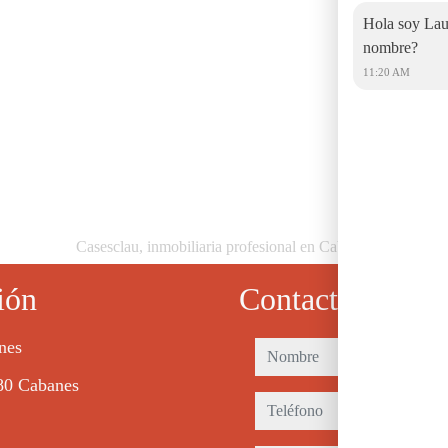
Hola soy Laur
nombre?
11:20 AM
Casesclau, inmobiliaria profesional en Cabanes
ión
Contacto
nes
nombre
80 Cabanes
teléfono