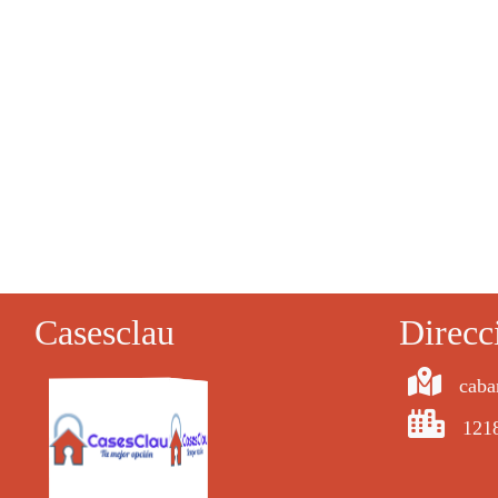
Casesclau
Direcc
caba
121