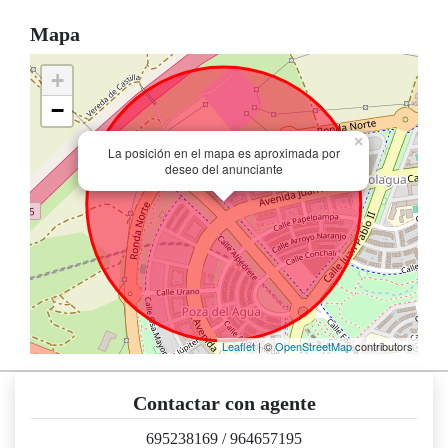
Mapa
+
−
×
La posición en el mapa es aproximada por
deseo del anunciante
Leaflet
| ©
OpenStreetMap
contributors
Contactar con agente
695238169
/
964657195