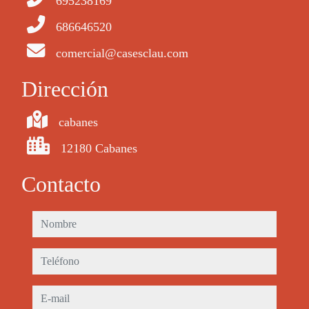
695238169
686646520
comercial@casesclau.com
Dirección
cabanes
12180 Cabanes
Contacto
nombre
teléfono
e-mail