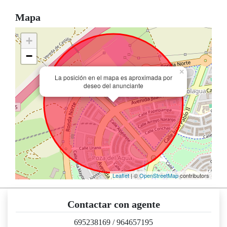
Mapa
+
−
×
La posición en el mapa es aproximada por
deseo del anunciante
Leaflet
| ©
OpenStreetMap
contributors
Contactar con agente
695238169
/
964657195