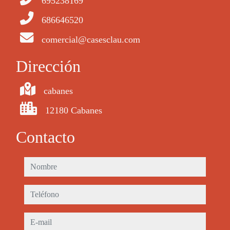
695238169
686646520
comercial@casesclau.com
Dirección
cabanes
12180 Cabanes
Contacto
nombre
teléfono
e-mail