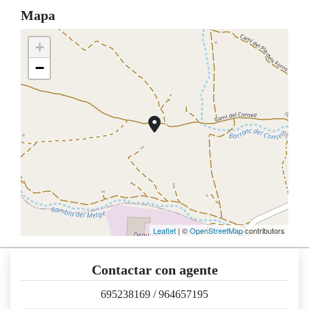
Mapa
+
−
Leaflet
| ©
OpenStreetMap
contributors
Contactar con agente
695238169
/
964657195