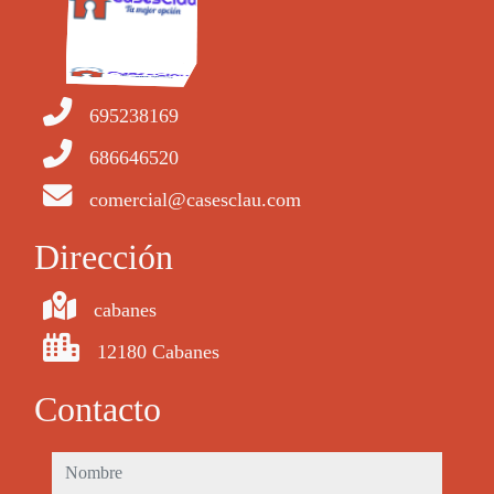
695238169
686646520
comercial@casesclau.com
Dirección
cabanes
12180 Cabanes
Contacto
nombre