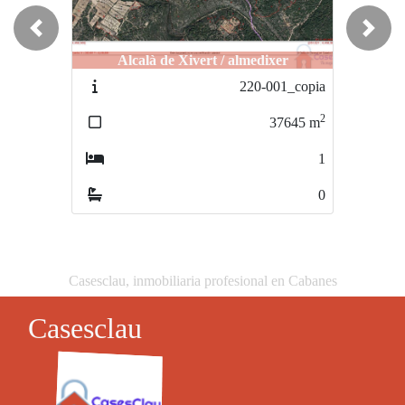
Previous
Next
Alcalà de Xivert / almedixer
Castellón / MOLI LA FONT
220-001_copia
252-001
2
2
37645
m
10483
m
1
0
0
0
Casesclau, inmobiliaria profesional en Cabanes
Casesclau