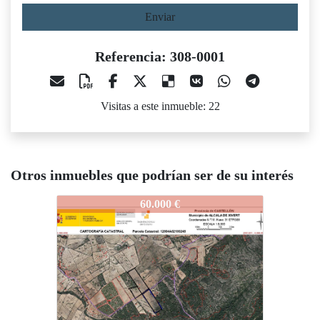
Enviar
Referencia: 308-0001
Visitas a este inmueble: 22
Otros inmuebles que podrían ser de su interés
308-0001
308-0001
60.000 €
65.000 €