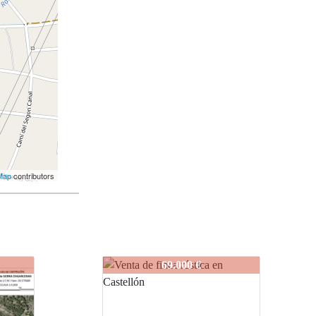
Map
contributors
252-001
60.000 €