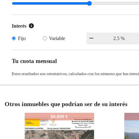
Interés
Fijo
Variable
Tu cuota mensual
Estos resultados son orientativos, calculados con los números que has intro
Otros inmuebles que podrían ser de su interés
252-001
252-001
25
2
70.000 €
70.000 €